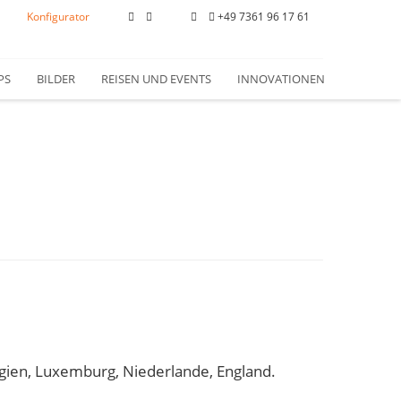
Konfigurator
+49 7361 96 17 61
PS
BILDER
REISEN UND EVENTS
INNOVATIONEN
lgien, Luxemburg, Niederlande, England.