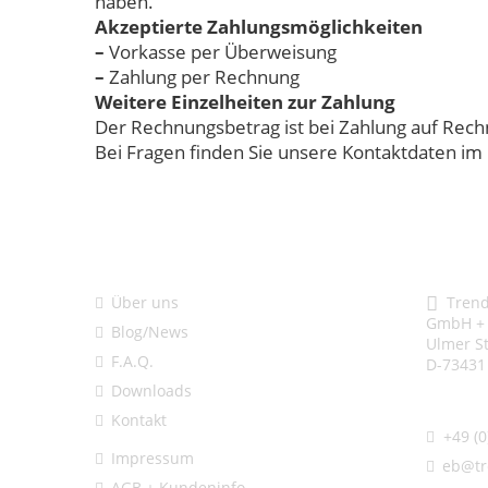
haben.
Akzeptierte Zahlungsmöglichkeiten
–
Vorkasse per Überweisung
–
Zahlung per Rechnung
Weitere Einzelheiten zur Zahlung
Der Rechnungsbetrag ist bei Zahlung auf Rech
Bei Fragen finden Sie unsere Kontaktdaten i
Informationen
Adres
Über uns
Trends
GmbH +
Blog/News
Ulmer S
F.A.Q.
D-73431
Downloads
Kontakt
+49 (0
Impressum
eb@tr
AGB + Kundeninfo