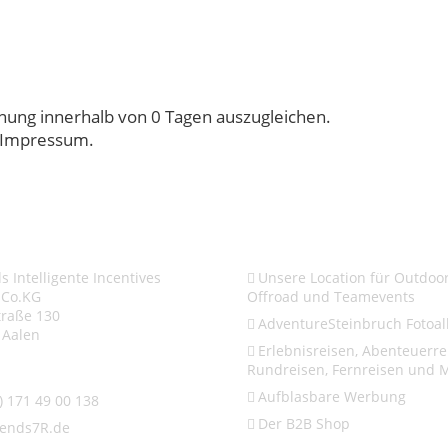
nung innerhalb von 0 Tagen auszugleichen.
m Impressum.
se + Kontakt
Links
 Intelligente Incentives
Unsere Location für Outdoor
 Co.KG
Offroad und Teamevents
traße 130
AdventureSteinbruch Fotoa
 Aalen
Erlebnisreisen, Abenteuerre
Rundreisen, Fernreisen und 
Aufblasbare Werbung
) 171 49 00 138
Der B2B Shop
ends7R.de