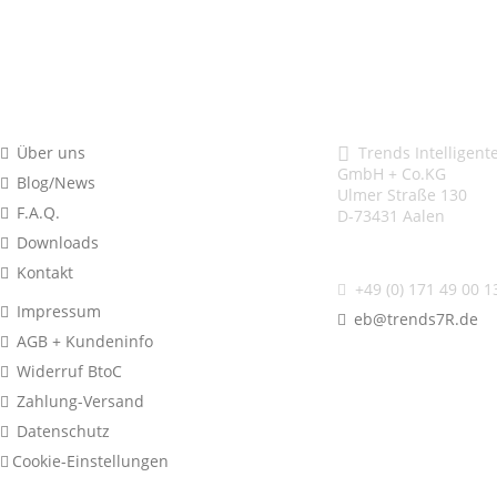
Informationen
Adresse + Kon
Über uns
Trends Intelligente
GmbH + Co.KG
Blog/News
Ulmer Straße 130
F.A.Q.
D-73431 Aalen
Downloads
Kontakt
+49 (0) 171 49 00 1
Impressum
eb@trends7R.de
AGB + Kundeninfo
Widerruf BtoC
Zahlung-Versand
Datenschutz
Cookie-Einstellungen